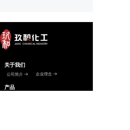
关于我们
企业理念
公司简介
뀠
뀠
产品
烃类溶剂
뀠
脂肪醇
뀠
脂肪胺
뀠
苯酚及其衍生物
뀠