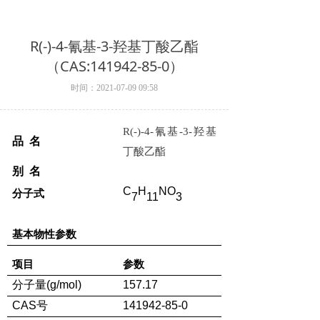
R(-)-4-氰基-3-羟基丁酸乙酯
（CAS:141942-85-0）
时间：
2021-07-09
09:58
R(-)-4-
氰基
-3-
羟基
品 名
丁酸乙酯
别 名
C
H
NO
分子式
7
11
3
基本物性参数
项目
参数
分子量
(g/mol)
157.17
CAS
号
141942-85-0