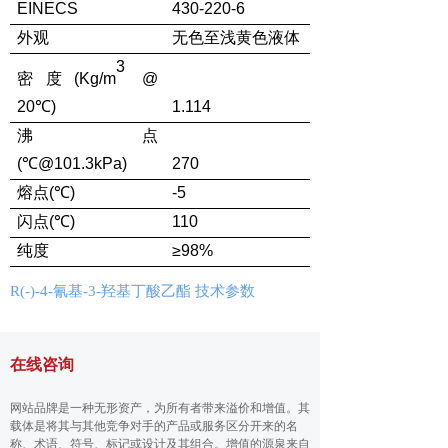
EINECS
430-220-6
外观
无色
至浅黄色液体
3
密度
(Kg/m
@
20℃
)
1.114
沸点
(℃@101.3kPa)
270
熔点
(℃)
-5
闪
点
(℃)
110
纯度
≥9
8
%
R(-)-4-
氰基
-3-
羟基丁酸乙酯 技术参数
在线咨询
网站品牌是一种无形资产，为所有者带来溢价和增值。其
载体是将其与其他竞争对手的产品或服务区分开来的名
称、术语、符号、标记或设计及其组合。增值的源泉来自