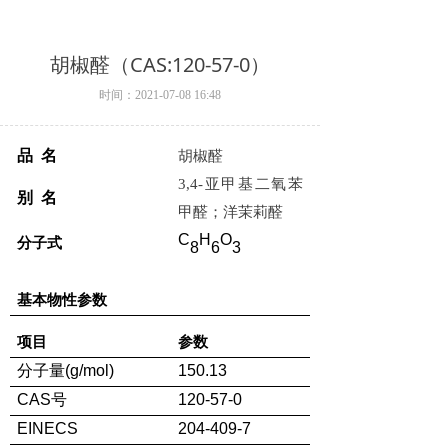
胡椒醛（CAS:120-57-0）
时间：
2021-07-08
16:48
品 名
胡椒醛
3,4-
亚甲基二氧苯
别 名
甲醛；洋茉莉醛
C
H
O
分子式
8
6
3
基本物性参数
项目
参数
分子量
(g/mol)
150.13
CAS
号
120-57-0
EINECS
204-409-7