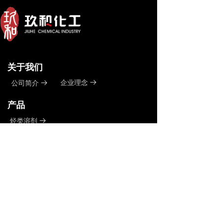
关于我们
企业理念
公司简介
뀠
뀠
产品
烃类溶剂
뀠
脂肪醇
뀠
脂肪胺
뀠
苯酚及其衍生物
뀠
长链脂肪酸
뀠
荧光增白剂
뀠
煤焦油产品
뀠