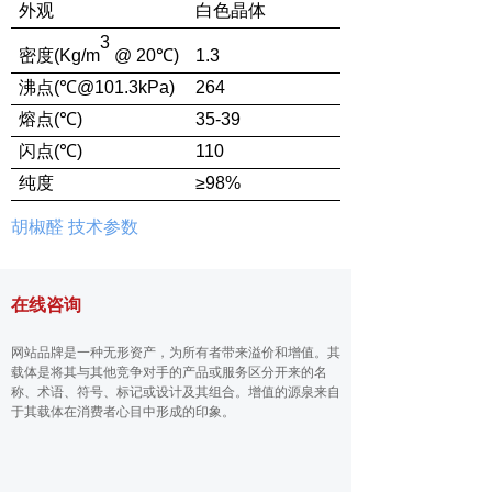
外观
白色晶体
3
密度
(Kg/m
@ 20℃
)
1.3
沸点
(℃@101.3kPa)
264
熔点
(℃)
35-39
闪
点
(℃)
110
纯度
≥9
8
%
胡椒醛 技术参数
在线咨询
网站品牌是一种无形资产，为所有者带来溢价和增值。其
载体是将其与其他竞争对手的产品或服务区分开来的名
称、术语、符号、标记或设计及其组合。增值的源泉来自
于其载体在消费者心目中形成的印象。