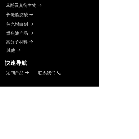
苯酚及其衍生物
뀠
长链脂肪酸
뀠
荧光增白剂
뀠
煤焦油产品
뀠
高分子材料
뀠
其他
뀠
快速导航
定制产品
联系我们
뀠
끅